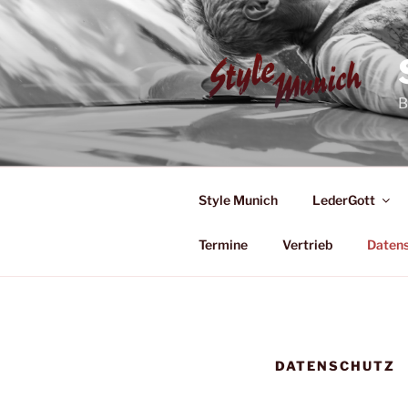
Zum
Inhalt
springen
B
Style Munich
LederGott
Termine
Vertrieb
Daten
DATENSCHUTZ