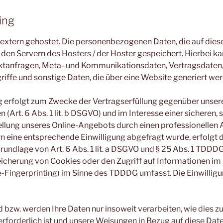
ing
extern gehostet. Die personenbezogenen Daten, die auf dies
den Servern des Hosters / der Hoster gespeichert. Hierbei kan
ktanfragen, Meta- und Kommunikationsdaten, Vertragsdaten,
ffe und sonstige Daten, die über eine Website generiert wer
g erfolgt zum Zwecke der Vertragserfüllung gegenüber unser
(Art. 6 Abs. 1 lit. b DSGVO) und im Interesse einer sicheren, 
tellung unseres Online-Angebots durch einen professionellen A
fern eine entsprechende Einwilligung abgefragt wurde, erfolgt 
Grundlage von Art. 6 Abs. 1 lit. a DSGVO und § 25 Abs. 1 TDDDG
eicherung von Cookies oder den Zugriff auf Informationen im
e-Fingerprinting) im Sinne des TDDDG umfasst. Die Einwilligun
 bzw. werden Ihre Daten nur insoweit verarbeiten, wie dies zu
erforderlich ist und unsere Weisungen in Bezug auf diese Dat